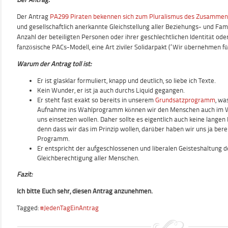
Der Antrag
PA299 Piraten bekennen sich zum Pluralismus des Zusammen
und gesellschaftlich anerkannte Gleichstellung aller Beziehungs- und Fam
Anzahl der beteiligten Personen oder ihrer geschlechtlichen Identität oder
fanzösische PACs-Modell, eine Art ziviler Solidarpakt (“Wir übernehmen f
Warum der Antrag toll ist:
Er ist glasklar formuliert, knapp und deutlich, so liebe ich Texte.
Kein Wunder, er ist ja auch durchs Liquid gegangen.
Er steht fast exakt so bereits in unserem
Grundsatzprogramm
, wa
Aufnahme ins Wahlprogramm können wir den Menschen auch im Wa
uns einsetzen wollen. Daher sollte es eigentlich auch keine lange
denn dass wir das im Prinzip wollen, darüber haben wir uns ja berei
Programm.
Er entspricht der aufgeschlossenen und liberalen Geisteshaltung d
Gleichberechtigung aller Menschen.
Fazit:
Ich bitte Euch sehr, diesen Antrag anzunehmen.
Tagged:
#JedenTagEinAntrag