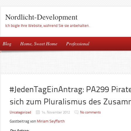
Nordlicht-Development
Ich bügle Ihre Website, während Sie sie anbehalten.
Blog
Home, Sweet Home
Professional
#JedenTagEinAntrag: PA299 Pirat
sich zum Pluralismus des Zusam
Uncategorized
14. November 2012
No comments
Gastbeitrag von
Miriam Seyffarth
Der Antrag: