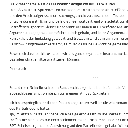
Die Piratenpartei lässt das
Bundesschiedsgericht
ins Leere laufen.
Das BSG hatte zu Spitzenzeiten nach den Rücktritten mehr als 20 offene V
uns den Arsch aufgerissen, um satzungsgerecht zu entscheiden. Trotzdem
Entscheidung mit Häme und Beleidigungen quittiert, und wie zuletzt von de
Betroffenen ignoriert (kleiner Nebenrant: wir haben ACHT verfickte Mal d
Argumente dagegen auf dem Schreibtisch gehabt, und keine Argumentatio
Korrektheit der Einladung geweckt, und trotzdem wird dem uninformierte
Verschwörungstheoretikers am Saalmikro dasselbe Gewicht beigemessen. 
Soweit ich das überblicke, haben wir uns ganz elegant alle Instrumente 
Basisdemokratie hätte praktizieren können.
Pech auch.
***
Sobald mein Schreibtisch beim Bundesschiedsgericht leer ist (d.h., alle Verf
abgeschlossen sind), werde ich von meinem Amt zurücktreten.
Ich bin ursprünglich für diesen Posten angetreten, weil ich die wildroma
des Parteifriedens hatte.
Tja, im letzten Vierteljahr habe ich eines gelernt: es ist im BSG derzeit u
treffen, die nicht alles nur noch schlimmer macht. Nicht eine unserer Ent
BPT-Scheisse irgendeine Auswirkung auf den Parteifrieden gehabt. Wie so