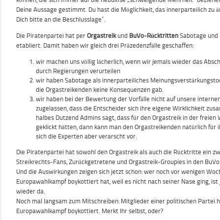
Deine Aussage gestimmt. Du hast die Möglichkeit, das innerparteilich zu än
Dich bitte an die Beschlusslage“.
Die Piratenpartei hat per
Orgastreik
und
BuVo-Rücktritten
Sabotage und E
etabliert. Damit haben wir gleich drei Präzedenzfälle geschaffen:
wir machen uns völlig lächerlich, wenn wir jemals wieder das Abscha
durch Regierungen verurteilen
wir haben Sabotage als innerparteiliches Meinungsverstärkungstool
die Orgastreikenden keine Konsequenzen gab.
wir haben bei der Bewertung der Vorfälle nicht auf unsere interne
zugelassen, dass die Entscheider sich ihre eigene Wirklichkeit z
halbes Dutzend Admins sagt, dass für den Orgastreik in der freien
geklickt hätten, dann kann man den Orgastreikenden natürlich fü
sich die Experten aber verarscht vor.
Die Piratenpartei hat sowohl den Orgastreik als auch die Rücktritte ein zw
Streikrechts-Fans, Zurückgetretene und Orgastreik-Groupies in den BuVo
Und die Auswirkungen zeigen sich jetzt schon: wer noch vor wenigen Wo
Europawahlkampf boykottiert hat, weil es nicht nach seiner Nase ging, ist
wieder da.
Noch mal langsam zum Mitschreiben: Mitglieder einer politischen Partei 
Europawahlkampf boykottiert. Merkt Ihr selbst, oder?