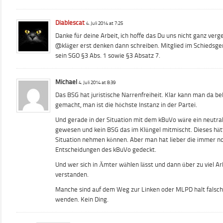
Diablescat
4. Juli 2014 at 7:25
Danke für deine Arbeit, ich hoffe das Du uns nicht ganz verg
@kläger erst denken dann schreiben. Mitglied im Schiedsger
sein SGO §3 Abs. 1 sowie §3 Absatz 7.
Michael
4. Juli 2014 at 8:39
Das BSG hat juristische Narrenfreiheit. Klar kann man da be
gemacht, man ist die höchste Instanz in der Partei.
Und gerade in der Situation mit dem kBuVo wäre ein neutra
gewesen und kein BSG das im Klüngel mitmischt. Dieses hätt
Situation nehmen können. Aber man hat lieber die immer n
Entscheidungen des kBuVo gedeckt.
Und wer sich in Ämter wählen lässt und dann über zu viel Arb
verstanden.
Manche sind auf dem Weg zur Linken oder MLPD halt falsc
wenden. Kein Ding.