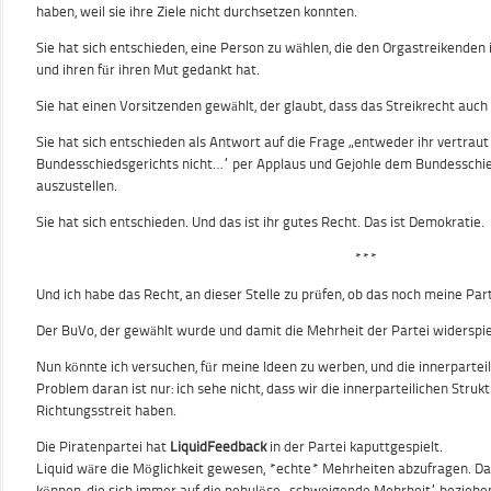
haben, weil sie ihre Ziele nicht durchsetzen konnten.
Sie hat sich entschieden, eine Person zu wählen, die den Orgastreikenden
und ihren für ihren Mut gedankt hat.
Sie hat einen Vorsitzenden gewählt, der glaubt, dass das Streikrecht auch in
Sie hat sich entschieden als Antwort auf die Frage „entweder ihr vertrau
Bundesschiedsgerichts nicht…“ per Applaus und Gejohle dem Bundesschi
auszustellen.
Sie hat sich entschieden. Und das ist ihr gutes Recht. Das ist Demokratie.
***
Und ich habe das Recht, an dieser Stelle zu prüfen, ob das noch meine Parte
Der BuVo, der gewählt wurde und damit die Mehrheit der Partei widerspiege
Nun könnte ich versuchen, für meine Ideen zu werben, und die innerpartei
Problem daran ist nur: ich sehe nicht, dass wir die innerparteilichen Struk
Richtungsstreit haben.
Die Piratenpartei hat
LiquidFeedback
in der Partei kaputtgespielt.
Liquid wäre die Möglichkeit gewesen, *echte* Mehrheiten abzufragen. D
können, die sich immer auf die nebulöse „schweigende Mehrheit“ bezieh