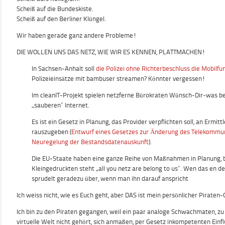
Scheiß auf die Bundeskiste.
Scheiß auf den Berliner Klüngel.
Wir haben gerade ganz andere Probleme!
DIE WOLLEN UNS DAS NETZ, WIE WIR ES KENNEN, PLATTMACHEN!
In Sachsen-Anhalt soll
die Polizei ohne Richterbeschluss die Mobilf
Polizeieinsätze mit bambuser streamen? Könnter vergessen!
Im cleanIT-Projekt spielen netzferne Bürokraten Wünsch-Dir-was be
„sauberen“ Internet.
Es ist ein Gesetz in Planung, das Provider verpflichten soll, an Ermi
rauszugeben (
Entwurf eines Gesetzes zur Änderung des Telekommun
Neuregelung der Bestandsdatenauskunft
).
Die EU-Staate haben eine ganze Reihe von Maßnahmen in Planung, b
Kleingedruckten steht „all you netz are belong to us“. Wen das en d
sprudelt geradezu über, wenn man ihn darauf anspricht
Ich weiss nicht, wie es Euch geht, aber DAS ist mein persönlicher Pirate
Ich bin zu den Piraten gegangen, weil ein paar analoge Schwachmaten, zu
virtuelle Welt nicht gehört, sich anmaßen, per Gesetz inkompetenten Ein