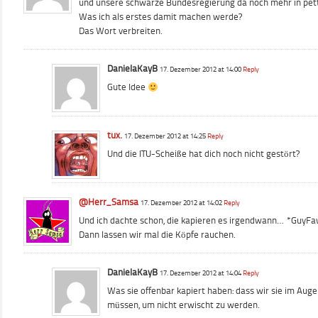
und unsere schwarze Bundesregierung da noch mehr in petto
Was ich als erstes damit machen werde?
Das Wort verbreiten.
DanielaKayB
17. Dezember 2012 at 14:00
Reply
Gute Idee
tux.
17. Dezember 2012 at 14:25
Reply
Und die ITU-Scheiße hat dich noch nicht gestört?
@Herr_Samsa
17. Dezember 2012 at 14:02
Reply
Und ich dachte schon, die kapieren es irgendwann… *Guy
Dann lassen wir mal die Köpfe rauchen.
DanielaKayB
17. Dezember 2012 at 14:04
Reply
Was sie offenbar kapiert haben: dass wir sie im Auge
müssen, um nicht erwischt zu werden.