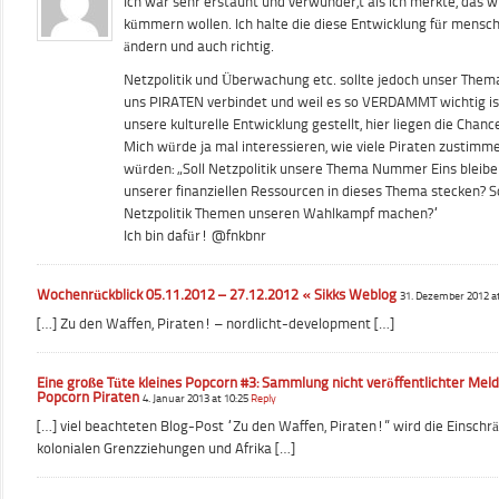
Ich war sehr erstaunt und verwunder,t als ich merkte, das w
kümmern wollen. Ich halte die diese Entwicklung für mensch
ändern und auch richtig.
Netzpolitik und Überwachung etc. sollte jedoch unser Them
uns PIRATEN verbindet und weil es so VERDAMMT wichtig is
unsere kulturelle Entwicklung gestellt, hier liegen die Chanc
Mich würde ja mal interessieren, wie viele Piraten zustim
würden: „Soll Netzpolitik unsere Thema Nummer Eins bleibe
unserer finanziellen Ressourcen in dieses Thema stecken? So
Netzpolitik Themen unseren Wahlkampf machen?“
Ich bin dafür! @fnkbnr
Wochenrückblick 05.11.2012 – 27.12.2012 « Sikks Weblog
31. Dezember 2012 a
[…] Zu den Waffen, Piraten! – nordlicht-development […]
Eine große Tüte kleines Popcorn #3: Sammlung nicht veröffentlichter Me
Popcorn Piraten
4. Januar 2013 at 10:25
Reply
[…] viel beachteten Blog-Post “Zu den Waffen, Piraten!” wird die Einschr
kolonialen Grenzziehungen und Afrika […]