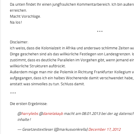
Da unten findet Ihr einen jungfräulichen Kommentarbereich. Ich bin auß
erreichen.
Macht Vorschläge.
Na los!
***
Disclaimer:
ich weiss, dass die Kolonialzeit in Afrika und anderswo schlimme Zeiten w
Dinge geschehen sind als das willkürliche Festlegen von Landesgrenzen. Ic
zustimmt, dass es deutliche Parallelen im Vorgehen gibt, wenn jemand ei
willkürliche Strukturen aufdrückt.
Außerdem möge man mir die Polemik in Richtung Frankfurter Kollegium v
aufgegangen, dass ich ein halbes Wochenende damit verschwendet habe,
anstatt was sinnvolles zu tun. Schluss damit.
***
Die ersten Ergebnisse:
@
harryliebs
@
danielakayb
macht am 08.01.2013 bei der ag datensch
inhalte!
— Gesetzestextleser (@markusvonkrella)
December 17, 2012