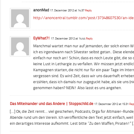
anonMad
17. Dezember 2012 at 14:37
Reply
http://anoncentral.tumblr.com/post/37348607530/an-ide
EyWhat?!
17. Dezember 2012 at 14:44
Reply
Manchmal wartet man nur auf jemanden, der solch einen We
ich es irgendwann nach Silvester selbst getan.. Diese elen
einfach nur noch an! Schön, dass es noch Leute gibt, die so 
keine Lust in Lethargie zu verfallen. Wir müssen jetzt endli
Kampagnen starten, die nicht nur für ein paar Tage im Inter
vergessen sind. Es wird Zeit, dass wir uns dauerhaft erhebe
erzählen, dass ich damals nur zugeguckt habe, als sie uns (ni
genommen haben? NEIN! Also lasst es uns angehen.
Das Miteinander und das Andere | Stoppschild.de
17. Dezember 2012 at 15:31
Rep
[…] Ok, die Zeit rennt… viel geschehen, Podcasts, Orga für Altmaier-Runde
Abende rund um den Verein. Ich veröffentliche den Text jetzt einfach, weil 
ein derartiges Interesse aufkommt. Lest bitte “Zu den Waffen, Piraten!” 