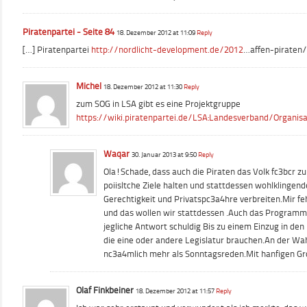
Piratenpartei - Seite 84
18. Dezember 2012 at 11:09
Reply
[…] Piratenpartei
http://nordlicht-development.de/2012
…affen-piraten/
Michel
18. Dezember 2012 at 11:30
Reply
zum SOG in LSA gibt es eine Projektgruppe
https://wiki.piratenpartei.de/LSA:Landesverband/Organi
Waqar
30. Januar 2013 at 9:50
Reply
Ola!Schade, dass auch die Piraten das Volk fc3bcr 
poiisltche Ziele halten und stattdessen wohlklingende
Gerechtigkeit und Privatspc3a4hre verbreiten.Mir fe
und das wollen wir stattdessen .Auch das Programm 
jegliche Antwort schuldig Bis zu einem Einzug in de
die eine oder andere Legislatur brauchen.An der Wa
nc3a4mlich mehr als Sonntagsreden.Mit hanfigen G
Olaf Finkbeiner
18. Dezember 2012 at 11:57
Reply