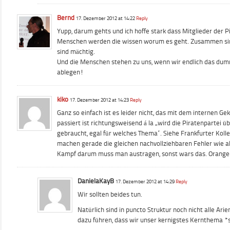
Bernd
17. Dezember 2012 at 14:22
Reply
Yupp, darum gehts und ich hoffe stark dass Mitglieder der P
Menschen werden die wissen worum es geht. Zusammen sin
sind mächtig.
Und die Menschen stehen zu uns, wenn wir endlich das du
ablegen!
kiko
17. Dezember 2012 at 14:23
Reply
Ganz so einfach ist es leider nicht, das mit dem internen Ge
passiert ist richtungsweisend á la „wird die Piratenpartei ü
gebraucht, egal für welches Thema“. Siehe Frankfurter Koll
machen gerade die gleichen nachvollziehbaren Fehler wie al
Kampf darum muss man austragen, sonst wars das. Orange
DanielaKayB
17. Dezember 2012 at 14:29
Reply
Wir sollten beides tun.
Natürlich sind in puncto Struktur noch nicht alle Ari
dazu führen, dass wir unser kernigstes Kernthema *