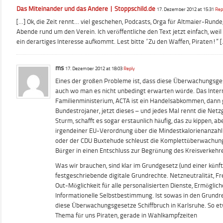
Das Miteinander und das Andere | Stoppschild.de
17. Dezember 2012 at 15:31
Rep
[…] Ok, die Zeit rennt… viel geschehen, Podcasts, Orga für Altmaier-Runde
Abende rund um den Verein. Ich veröffentliche den Text jetzt einfach, weil 
ein derartiges Interesse aufkommt. Lest bitte “Zu den Waffen, Piraten!” 
ms
17. Dezember 2012 at 18:03
Reply
Eines der großen Probleme ist, dass diese Überwachungsge
auch wo man es nicht unbedingt erwarten würde. Das Inte
Familienministerium, ACTA ist ein Handelsabkommen, dann g
Bundestrojaner, jetzt dieses – und jedes Mal rennt die Ne
Sturm, schafft es sogar erstaunlich häufig, das zu kippen, 
irgendeiner EU-Verordnung über die Mindestkalorienanzah
oder der CDU Buxtehude schleust die Komplettüberwachung 
Bürger in einen Entschluss zur Begrünung des Kreisverkehre
Was wir brauchen, sind klar im Grundgesetz (und einer künf
festgeschriebende digitale Grundrechte. Netzneutralität, F
Out-Möglichkeit für alle personalisierten Dienste, Ermöglic
Informationelle Selbstbestimmung. Ist sowas in den Grundre
diese Überwachungsgesetze Schiffbruch in Karlsruhe. So e
Thema für uns Piraten, gerade in Wahlkampfzeiten