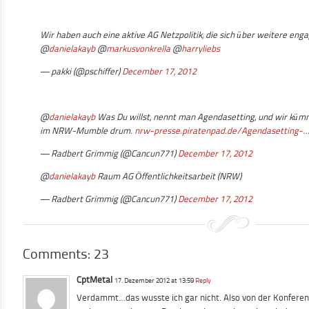
Wir haben auch eine aktive AG Netzpolitik, die sich über weitere eng
@
danielakayb
@
markusvonkrella
@
harryliebs
— pakki (@pschiffer)
December 17, 2012
@
danielakayb
Was Du willst, nennt man Agendasetting, und wir küm
im NRW-Mumble drum.
nrw-presse.piratenpad.de/Agendasetting-
— Radbert Grimmig (@Cancun771)
December 17, 2012
@
danielakayb
Raum AG Öffentlichkeitsarbeit (NRW)
— Radbert Grimmig (@Cancun771)
December 17, 2012
Comments: 23
CptMetal
17. Dezember 2012 at 13:59
Reply
Verdammt…das wusste ich gar nicht. Also von der Konferenz