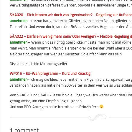
Verwaltungsaufgaben gefesselt werden, obwohl sie sinnvollerer Dinge tu
SÄA020 – Dich kennen wir doch von irgendwoher? – Regelung zur Aufnah
annehmen
– tarzun hat ganz recht: Gliederungen lehnen Neumitglieder n
Tollerei ab. Und wenn doch, kann der BuVo als zweites Augenpaar den A
SÄA022 – Darfs ein wenig mehr sein? Oder weniger? – Flexible Regelung 
annehmen
– Wenn ich das richtig überblicke, müsste man nicht mal vorher
man wählt: Man nimmt einfach die ersten drei, die bei der Wahl über’s
als drei sind, kriegen wir weniger Beisitzer. So einfach kann das sein.
Disclaimer: ich bin Mitantragsteller
WP015 – EU-Wahlprogramm – Kurz und Knackig
annehmen
– Ich mag die Idee, lieber mit einem Flyer in die Europawahl zu
verstanden haben, als mit einem 200-Seiter, in dem wer weiss was schlu
Von SÄA025 und SÄA032 lasse ich die Finger, weil ich weder über den Fin
genug weiss, um eine Empfehlung zu geben.
Und von BEO-Anträgen halte ich mich aus Prinzip fern
1 comment