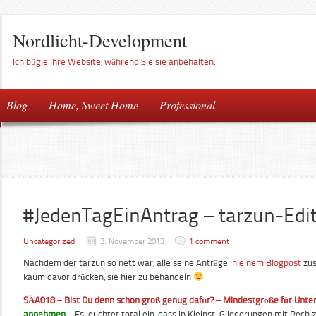
Nordlicht-Development
Ich bügle Ihre Website, während Sie sie anbehalten.
Blog
Home, Sweet Home
Professional
#JedenTagEinAntrag – tarzun-Edi
Uncategorized
3. November 2013
1 comment
Nachdem der tarzun so nett war, alle seine Anträge
in einem Blogpost
zus
kaum davor drücken, sie hier zu behandeln
SÄA018 – Bist Du denn schon groß genug dafür? – Mindestgröße für Unte
annehmen
– Es leuchtet total ein, dass in Kleinst-Gliederungen mit Pech