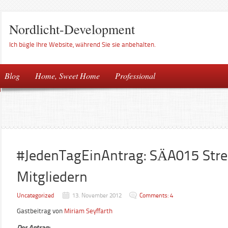
Nordlicht-Development
Ich bügle Ihre Website, während Sie sie anbehalten.
Blog
Home, Sweet Home
Professional
#JedenTagEinAntrag: SÄA015 Stre
Mitgliedern
Uncategorized
13. November 2012
Comments: 4
Gastbeitrag von
Miriam Seyffarth
Der Antrag: