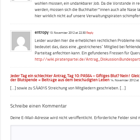
wühlen müssen, ein undankbarer Job. Da die Vorstände in r
werden, müssen sich die Buchhalter*innen auch alle Nase la
hier wirklich nicht auf unsere Verwaltungspiraten schimpfen
entropy
13. November 2012 at 22:30
Reply
Leider wurden hier die erheblichen rechtlichen Probleme nich
bedeutet das, dass eine „gestrichenes“ Mitglied bei fehlen
Parteitag anfechten kann. Ein gefundenes Fressen für Quer
http://wiki.piratenpartei.de/Antrag_Diskussion:Bundespa
Jeder Tag ein schlechter Antrag, Tag 10: PA564 – Giftiges Blut? Nein! Gle
der Blutspende « Beiträge aus dem beschädigten Leben
14. November 2012 at
[…] sowie zu SÄA015 Streichung von Mitgliedern geschrieben. […]
Schreibe einen Kommentar
Deine E-Mail-Adresse wird nicht veröffentlicht.
Erforderliche Felder sind 