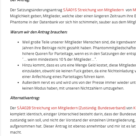
Der Satzungsänderungsantrag
SÄA015 Streichung von Mitgliedern
von
M
Möglichkeit geben, Mitglieder, welche über einen längeren Zeitraum ihre B
Phantome in der Datenbank vor sich hin schimmeln, sauber aus dem Mitgli
Warum wir den Antrag brauchen:
Weil große Teile unserer Mitglieder Menschen sind, die irgendwann
Jahren ihre Beiträge nicht gezahlt haben. Phantommitgliedschafte
höhere Quoren für Parteitage, wenn es in den Satzungen der ents
“… wenn mindestens 10 % der Mitglieder…”.
Hinzu kommt, dass es uns eine Menge Geld kostet, diese Mitglied
einzuladen, obwohl sie keinen Fuck geben, da eine Nichteinladung 
einer Anfechtung eines Parteitages führen kann.
Außerdem nervt es und wird uns von der Presse immer wieder unte
keinen Modus haben, mit unseren Nichtzahlern umzugehen.
Alternativantrag:
Der
SÄA028 Streichung von Mitgliedern (Zuständig: Bundesverband)
von
K
komplett identisch, einziger Unterschied besteht darin, dass der Bundesv
zuständig sein soll, und nicht der Vorstand der einzelnen Untergliederung,
aufgenommen hat. Dieser Antrag ist ebenso annehmbar und mir ist es lat
macht.