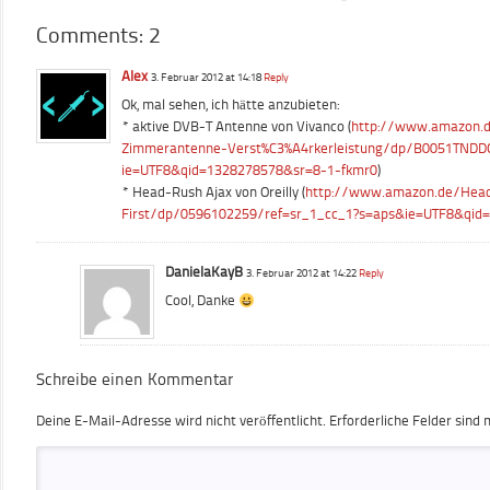
Comments: 2
Alex
3. Februar 2012 at 14:18
Reply
Ok, mal sehen, ich hätte anzubieten:
* aktive DVB-T Antenne von Vivanco (
http://www.amazon.d
Zimmerantenne-Verst%C3%A4rkerleistung/dp/B0051TNDD
ie=UTF8&qid=1328278578&sr=8-1-fkmr0
)
* Head-Rush Ajax von Oreilly (
http://www.amazon.de/Head
First/dp/0596102259/ref=sr_1_cc_1?s=aps&ie=UTF8&qid
DanielaKayB
3. Februar 2012 at 14:22
Reply
Cool, Danke
Schreibe einen Kommentar
Deine E-Mail-Adresse wird nicht veröffentlicht.
Erforderliche Felder sind 