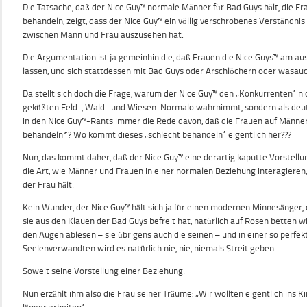
Die Tatsache, daß der Nice Guy™ normale Männer für Bad Guys hält, die F
behandeln, zeigt, dass der Nice Guy™ ein völlig verschrobenes Verständnis
zwischen Mann und Frau auszusehen hat.
Die Argumentation ist ja gemeinhin die, daß Frauen die Nice Guys™ am a
lassen, und sich stattdessen mit Bad Guys oder Arschlöchern oder wasa
Da stellt sich doch die Frage, warum der Nice Guy™ den „Konkurrenten“ ni
geküßten Feld-, Wald- und Wiesen-Normalo wahrnimmt, sondern als deutl
in den Nice Guy™-Rants immer die Rede davon, daß die Frauen auf Männer 
behandeln*? Wo kommt dieses „schlecht behandeln“ eigentlich her???
Nun, das kommt daher, daß der Nice Guy™ eine derartig kaputte Vorstellu
die Art, wie Männer und Frauen in einer normalen Beziehung interagieren
der Frau hält.
Kein Wunder, der Nice Guy™ hält sich ja für einen modernen Minnesänger, 
sie aus den Klauen der Bad Guys befreit hat, natürlich auf Rosen betten w
den Augen ablesen – sie übrigens auch die seinen – und in einer so perf
Seelenverwandten wird es natürlich nie, nie, niemals Streit geben.
Soweit seine Vorstellung einer Beziehung.
Nun erzählt ihm also die Frau seiner Träume: „Wir wollten eigentlich ins 