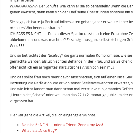
länger arbeiten“
WAAAAAAAS???? Der Schuft! Wie kann er sie so behandeln? Wenn die Dam
gehen wünscht, dann kann sich der Chef seine Überstunden sonstwo hin sc
Sie sagt „Ich hätte ja Bock auf Inlineskaten gehabt, aber er wollte lieber 
nächstes Wochenende skaten.“
ICH FASS ES NICHT!!! Da hat dieser Spacko tatsächlich eine Frau ohne Z
abbekommen, und was macht er? Er schlägt aus ganz selbstsüchtigen Grü
Wind!!!
Und so betrachtet der NiceGuy™ die ganz normalen Kompromisse, wie sie 
gemachte werden, als „schlechtes Behandeln“ der Frau, und als Zeichen d
offensichtlich ein arrogantes, narzißtisches Arschloch sein muß.
Und das sollte frau noch mehr davor abschrecken, sich auf einen Nice Guy™ 
Beziehung die Perfektion, die er von seiner Seelenverwandten erwartet, ni
Und wie leicht landet man dann schon mal zerstückelt in jemandes Gefrie
„Heute nicht, Schatz“ oder weil man das 27 1/2-monatige Jubiläum der 
vergessen hat.
Hier übrigens die Artikel, die ich eingangs erwähnte:
Nein heißt NEIN! – oder: »Friend-Zone« my Ass!
What is a „Nice Guy?“